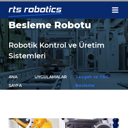
Besleme Robotu
ANA SAYFA
KURUMSAL
Robotik Kontrol ve Üretim
Sistemleri
UYGULAMALAR
HİZMETLER
ANA
UYGULAMALAR
Tezgah ve CNC
ÜRÜNLER
SAYFA
Besleme
REFERANSLAR
İLETİŞİM
+90 262 503 09 10